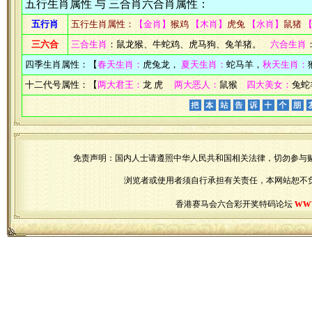
五行生肖属性 与 三合肖六合肖属性：
五行肖
五行生肖属性：
【金肖】
猴鸡
【木肖】
虎兔
【水肖】
鼠猪
三六合
三合生肖
：鼠龙猴、牛蛇鸡、虎马狗、兔羊猪。
六合生肖
四季生肖属性：【
春天生肖：
虎兔龙，
夏天生肖：
蛇马羊，
秋天生肖：
十二代号属性：【
两大君王：
龙 虎
两大恶人：
鼠猴
四大美女：
兔蛇
免责声明：国内人士请遵照中华人民共和国相关法律，切勿参与
浏览者或使用者须自行承担有关责任，本网站恕不
ww
香港赛马会六合彩开奖特码论坛