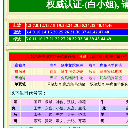
权威认证-(白小姐),
红波
1.2.7.8.12.13.18.19.23.24.29.30.34.35.40.45.46
3.4.9.10.14.15.20.25.26.31.36.37.41.42.47.48
蓝波
5.6.11.16.17.21.22.27.28.32.33.38.39.43.44.49
绿波
☆ 如果您觉得本站不错请点击［
收藏
］,我们将为您提供最齐
左右肖
左肖：鼠牛龙蛇猴鸡 右肖：虎兔马羊狗猪
前后肖
前肖：鼠牛虎兔龙蛇 后肖：马羊猴鸡狗猪
天地肖
天肖：兔马猴猪牛龙 地肖：蛇羊鸡狗鼠虎
单双笔
单笔划肖:鼠龙蛇马鸡猪 双笔划肖:牛虎兔羊猴
以下生肖代号表：
鼠
国师、叛贼、神偷、叛贼、梅花
牛
兔
玉帝、东宫、小姐、东宫、兰花
龙
马
太子、元帅、秀才、太子、杏花
羊
鸡
东宫、贵妃、歌女、贵妃、苓花
狗